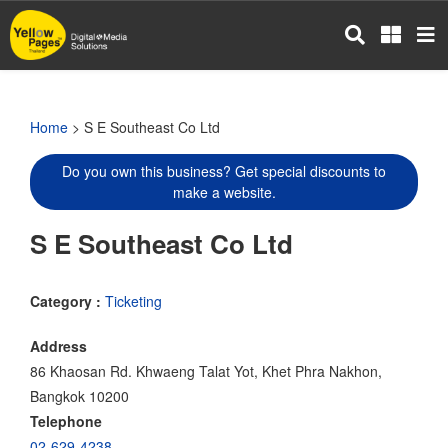
Skip
to
main
content
Home
> S E Southeast Co Ltd
Do you own this business? Get special discounts to
make a website.
S E Southeast Co Ltd
Category :
Ticketing
Address
86 Khaosan Rd. Khwaeng Talat Yot, Khet Phra Nakhon,
Bangkok 10200
Telephone
02-629-4238