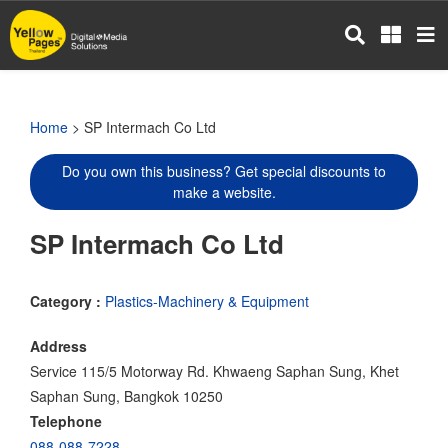
Skip
to
main
content
Home
> SP Intermach Co Ltd
Do you own this business? Get special discounts to
make a website.
SP Intermach Co Ltd
Category :
Plastics-Machinery & Equipment
Address
Service 115/5 Motorway Rd. Khwaeng Saphan Sung, Khet
Saphan Sung, Bangkok 10250
Telephone
088-088-7228