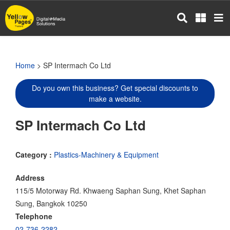
Skip
to
main
content
Home
> SP Intermach Co Ltd
Do you own this business? Get special discounts to
make a website.
SP Intermach Co Ltd
Category :
Plastics-Machinery & Equipment
Address
115/5 Motorway Rd. Khwaeng Saphan Sung, Khet Saphan
Sung, Bangkok 10250
Telephone
02-736-2282