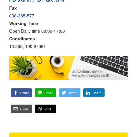
038-385-577
,
081-863-5329
Fax
038-385-577
Working Time
Open Daily time 08:00-17:00
Coordinates
13.293, 100.97061
Share
Share
Tweet
Share
Email
Print