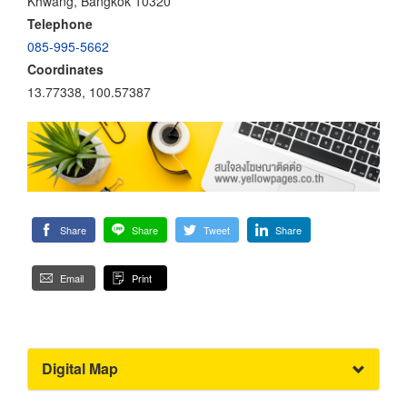
Khwang, Bangkok 10320
Telephone
085-995-5662
Coordinates
13.77338, 100.57387
Share
Share
Tweet
Share
Email
Print
Digital Map