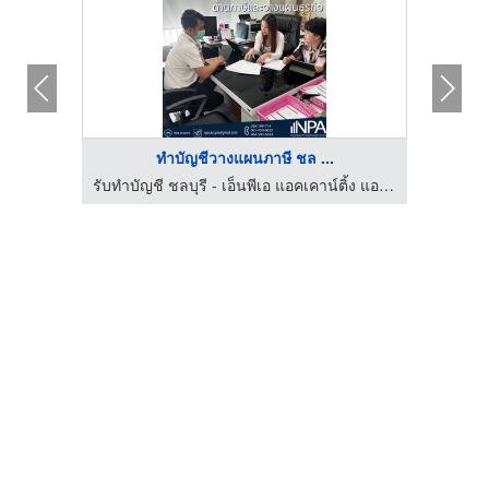
ทำบัญชีวางแผนภาษี ชล ...
รับทำบัญชี ชลบุรี - เอ็นพีเอ แอคเคาน์ติ้ง แอนด์ โปรเฟสชั่นแนล