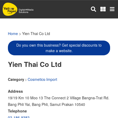
Skip
to
main
content
Home
> Yien Thai Co Ltd
Do you own this business? Get special discounts to
make a website.
Yien Thai Co Ltd
Category :
Cosmetics-Import
Address
19/19 Km 10 Moo 13 The Connect 2 Village Bangna-Trat Rd.
Bang Phli Yai, Bang Phli, Samut Prakan 10540
Telephone
02-186-9382