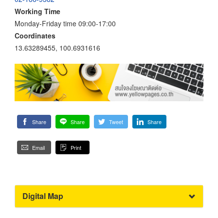
Working Time
Monday-Friday time 09:00-17:00
Coordinates
13.63289455, 100.6931616
Share
Share
Tweet
Share
Email
Print
Digital Map