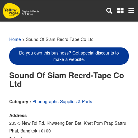
Skip
to
main
content
Home
> Sound Of Siam Recrd-Tape Co Ltd
Do you own this business? Get special discounts to
make a website.
Sound Of Siam Recrd-Tape Co
Ltd
Category :
Phonographs-Supplies & Parts
Address
233-5 New Rd Rd. Khwaeng Ban Bat, Khet Pom Prap Sattru
Phai, Bangkok 10100