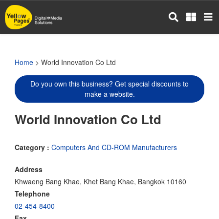
Skip
to
main
content
Home
> World Innovation Co Ltd
Do you own this business? Get special discounts to
make a website.
World Innovation Co Ltd
Category :
Computers And CD-ROM Manufacturers
Address
Khwaeng Bang Khae, Khet Bang Khae, Bangkok 10160
Telephone
02-454-8400
Fax