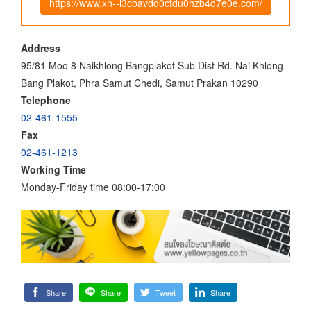
https://www.xn--l3cbavdd0ctdu0hzb4d7e0e.com/
Address
95/81 Moo 8 Naikhlong Bangplakot Sub Dist Rd. Nai Khlong
Bang Plakot, Phra Samut Chedi, Samut Prakan 10290
Telephone
02-461-1555
Fax
02-461-1213
Working Time
Monday-Friday time 08:00-17:00
Share
Share
Tweet
Share