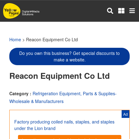
Skip
to
main
content
Home
> Reacon Equipment Co Ltd
Do you own this business? Get special discounts to
make a website.
Reacon Equipment Co Ltd
Category :
Refrigeration Equipment, Parts & Supplies-
Wholesale & Manufacturers
Ad
Factory producing coiled nails, staples, and staples
under the Lion brand