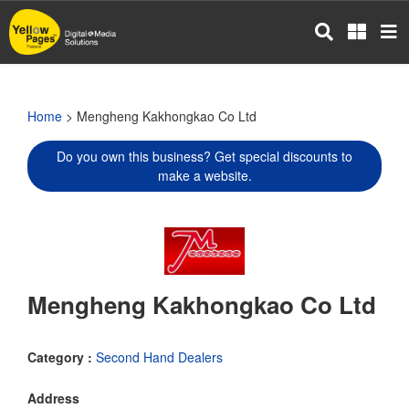
Skip
to
main
content
Home
> Mengheng Kakhongkao Co Ltd
Do you own this business? Get special discounts to
make a website.
Mengheng Kakhongkao Co Ltd
Category :
Second Hand Dealers
Address