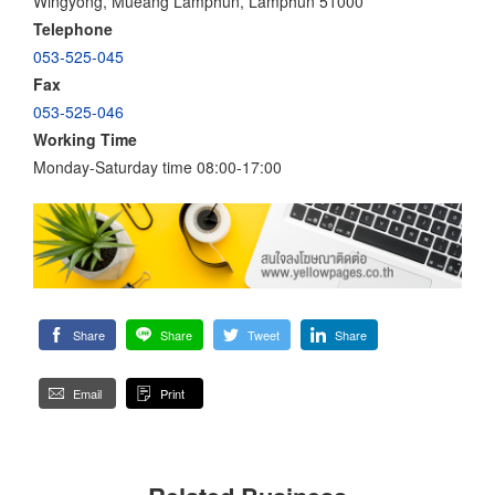
Wingyong, Mueang Lamphun, Lamphun 51000
Telephone
053-525-045
Fax
053-525-046
Working Time
Monday-Saturday time 08:00-17:00
Share
Share
Tweet
Share
Email
Print