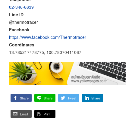
02-346-6639
Line ID
@thermotracer
Facebook
https://www.facebook.com/Thermotracer
Coordinates
13.785217478775, 100.78070411067
Share
Share
Tweet
Share
Email
Print