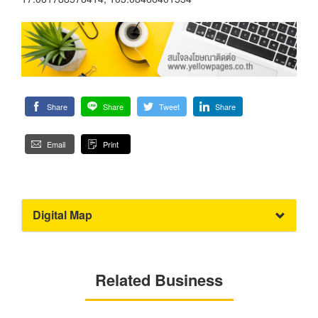
Share
Share
Tweet
Share
Email
Print
Digital Map
Related Business