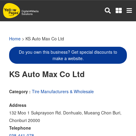
Skip
to
main
content
Home
> KS Auto Max Co Ltd
Do you own this business? Get special discounts to
make a website.
KS Auto Max Co Ltd
Category :
Tire Manufacturers & Wholesale
Address
132 Moo 1 Sukprayoon Rd. Donhualo, Mueang Chon Buri,
Chonburi 20000
Telephone
038-441-078