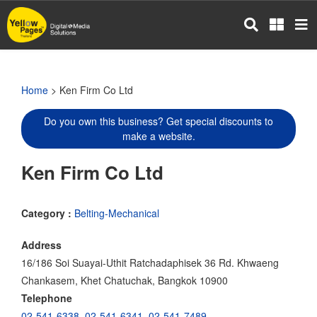
Skip
to
main
content
Home
> Ken Firm Co Ltd
Do you own this business? Get special discounts to
make a website.
Ken Firm Co Ltd
Category :
Belting-Mechanical
Address
16/186 Soi Suayai-Uthit Ratchadaphisek 36 Rd. Khwaeng
Chankasem, Khet Chatuchak, Bangkok 10900
Telephone
02-541-6338
,
02-541-6341
,
02-541-7489