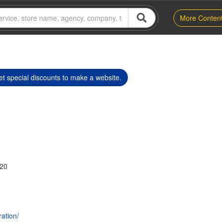
More Conten
t special discounts to make a website.
120
ation/