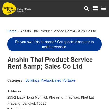
Skip
to
main
content
Home
> Anshin Thai Product Service Rent & Sales Co Ltd
Do you own this business? Get special discounts to
make a website.
Anshin Thai Product Service
Rent &amp; Sales Co Ltd
Category :
Buildings-Prefabricated-Portable
Address
255/2 Liapkhlong Mon Rd. Khwaeng Thap Yao, Khet Lat
Krabang, Bangkok 10520