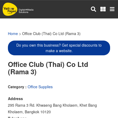
Skip
to
main
content
Home
> Office Club (Thai) Co Ltd (Rama 3)
Do you own this business? Get special discounts to
make a website.
Office Club (Thai) Co Ltd
(Rama 3)
Category :
Office Supplies
Address
295 Rama 3 Rd. Khwaeng Bang Kholaem, Khet Bang
Kholaem, Bangkok 10120