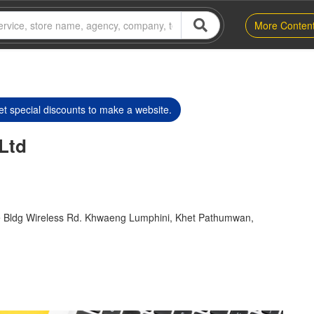
More Conten
t special discounts to make a website.
Ltd
e Bldg Wireless Rd. Khwaeng Lumphini, Khet Pathumwan,