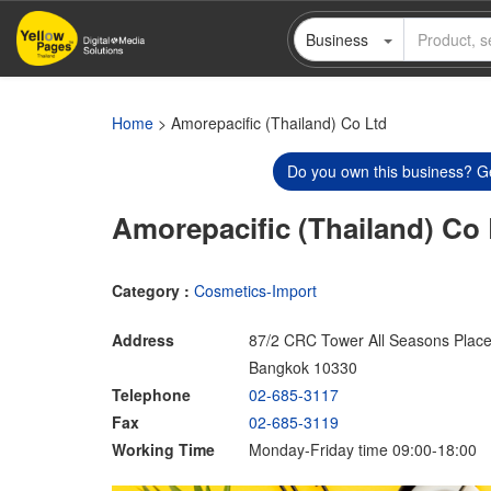
Skip
Business
to
main
content
Home
> Amorepacific (Thailand) Co Ltd
Do you own this business? Ge
Amorepacific (Thailand) Co 
Category :
Cosmetics-Import
Address
87/2 CRC Tower All Seasons Plac
Bangkok 10330
Telephone
02-685-3117
Fax
02-685-3119
Working Time
Monday-Friday time 09:00-18:00