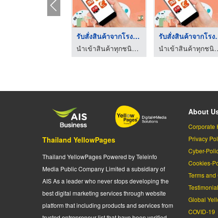
รับสั่งสินค้าจากโรงง ...
รับสั่งสิน
นำเข้าสินค้าทุกชนิดจากจีน
นำเข้าสินค้าทุ
About U
Corporate 
Privacy Pol
Thailand YellowPages
Cyber-Poli
Thailand YellowPages Powered by Teleinfo
Cookies-Po
Media Public Company Limited a subsidiary of
Terms and 
AIS As a leader who never stops developing the
Testimonia
best digital marketing services through website
Global Yel
platform that including products and services from
COVID-19
trusted entrepreneur list that have been verified