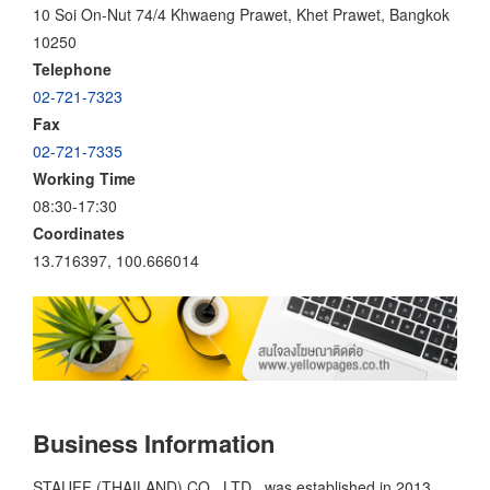
10 Soi On-Nut 74/4 Khwaeng Prawet, Khet Prawet, Bangkok
10250
Telephone
02-721-7323
Fax
02-721-7335
Working Time
08:30-17:30
Coordinates
13.716397, 100.666014
Business Information
STAUFF (THAILAND) CO., LTD., was established in 2013