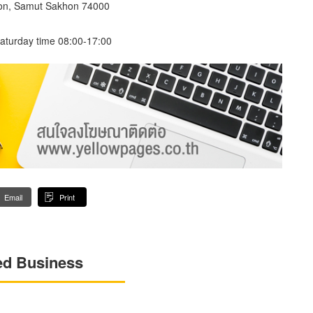
on, Samut Sakhon 74000
aturday time 08:00-17:00
Email
Print
ed Business