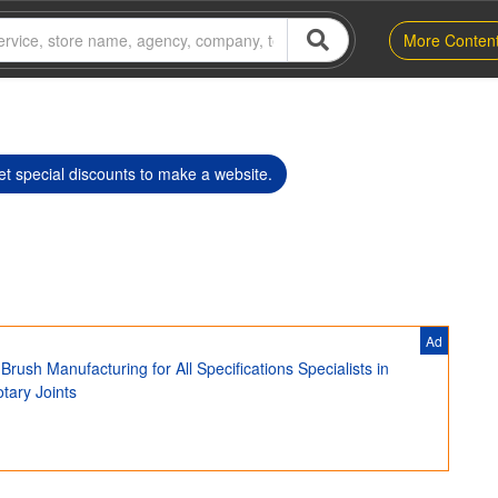
More Conten
t special discounts to make a website.
Ad
rush Manufacturing for All Specifications Specialists in
tary Joints