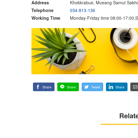
Address
Khokkrabue, Mueang Samut Sakh
Telephone
034-813-136
Working Time
Monday-Friday time 08:00-17:00,S
Share
Share
Tweet
Share
Relat