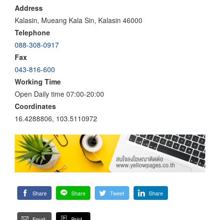
Address
Kalasin, Mueang Kala Sin, Kalasin 46000
Telephone
088-308-0917
Fax
043-816-600
Working Time
Open Daily time 07:00-20:00
Coordinates
16.4288806, 103.5110972
Share
Share
Tweet
Share
Email
Print