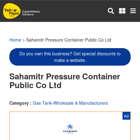
Skip
to
main
content
Home
> Sahamitr Pressure Container Public Co Ltd
Do you own this business? Get special discounts to
make a website.
Sahamitr Pressure Container
Public Co Ltd
Category :
Gas Tank-Wholesale & Manufacturers
Ad