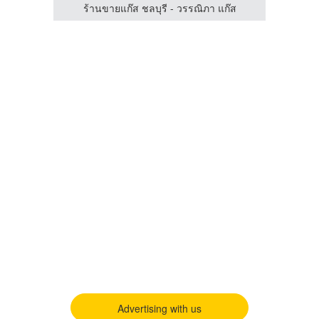
รับเดินท่อและติดตั้งระบบแก๊ส LPG, NG, LNG - โอแก๊ส เอ็นจิเนียริ่ง
ร้านขายแก๊ส ชลบุรี - วรรณิภา แก๊ส
ร้
Advertising with us