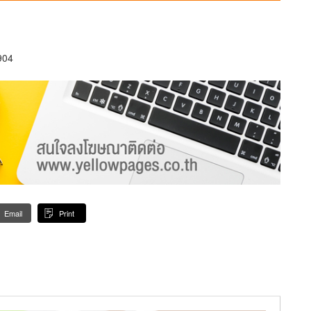
904
Email
Print