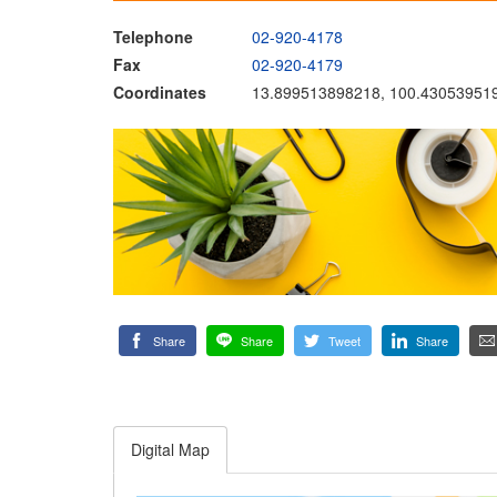
Telephone
02-920-4178
Fax
02-920-4179
Coordinates
13.899513898218, 100.43053951
Share
Share
Tweet
Share
Digital Map