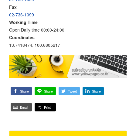
Fax
02-736-1099
Working Time
Open Daily time 00:00-24:00
Coordinates
13.7418474, 100.6805217
Share
Share
Tweet
Share
Email
Print