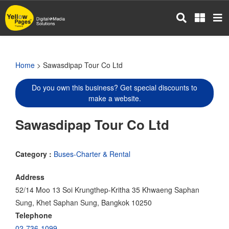
Skip
to
main
content
Home
> Sawasdipap Tour Co Ltd
Do you own this business? Get special discounts to
make a website.
Sawasdipap Tour Co Ltd
Category :
Buses-Charter & Rental
Address
52/14 Moo 13 Soi Krungthep-Kritha 35 Khwaeng Saphan
Sung, Khet Saphan Sung, Bangkok 10250
Telephone
02-736-1099