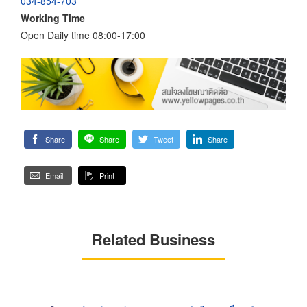
034-854-703
Working Time
Open Daily time 08:00-17:00
Share
Share
Tweet
Share
Email
Print
Related Business