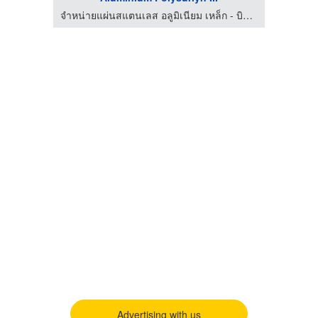
จำหน่ายแผ่นสแตนเลส อลูมิเนียม เหล็ก - บิสมาร์ค เมทัล
จำหน่ายแผ่นสแตนเลส อลูมิเนียม เหล็ก - บิสมาร์ค เมทัล
Advertising with us