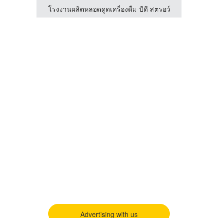
สตรอว์
โรงงานผลิตหลอดดูดเครื่องดื่ม-บีดี สตรอว์
โรงงา
Advertising with us