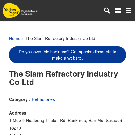
Skip
to
main
content
Home
> The Siam Refractory Industry Co Ltd
Do you own this business? Get special discounts to
make a website.
The Siam Refractory Industry
Co Ltd
Category :
Refractories
Address
1 Moo 9 Huaibong-Thalan Rd. Bankhrua, Ban Mo, Saraburi
18270