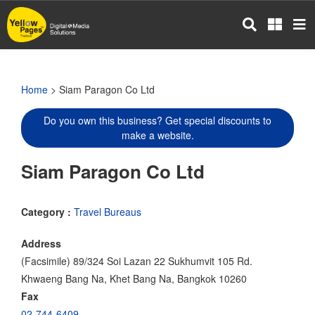
Skip
to
main
content
Home
> Siam Paragon Co Ltd
Do you own this business? Get special discounts to
make a website.
Siam Paragon Co Ltd
Category :
Travel Bureaus
Address
(Facsimile) 89/324 Soi Lazan 22 Sukhumvit 105 Rd.
Khwaeng Bang Na, Khet Bang Na, Bangkok 10260
Fax
02-744-6409