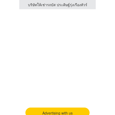
ัวร์
บริษัทให้เช่ารถบัส ประดิษฐ์รุ่งเรืองทัวร์
บร
Advertising with us