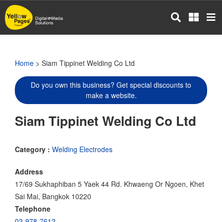
Skip
to
main
content
Home
> Siam Tippinet Welding Co Ltd
Do you own this business? Get special discounts to
make a website.
Siam Tippinet Welding Co Ltd
Category :
Welding Electrodes
Address
17/69 Sukhaphiban 5 Yaek 44 Rd. Khwaeng Or Ngoen, Khet
Sai Mai, Bangkok 10220
Telephone
02-978-7612