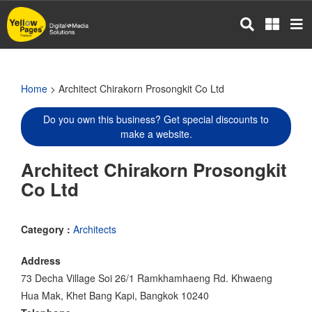
Skip
to
main
content
Home
> Architect Chirakorn Prosongkit Co Ltd
Do you own this business? Get special discounts to
make a website.
Architect Chirakorn Prosongkit
Co Ltd
Category :
Architects
Address
73 Decha Village Soi 26/1 Ramkhamhaeng Rd. Khwaeng
Hua Mak, Khet Bang Kapi, Bangkok 10240