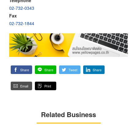
Telephone
02-732-0343
Fax
02-732-1844
Share
Share
Tweet
Share
Email
Print
Related Business