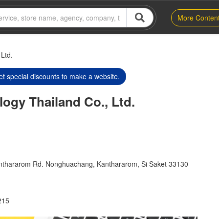
More Conten
 Ltd.
t special discounts to make a website.
logy Thailand Co., Ltd.
nthararom Rd. Nonghuachang, Kanthararom, Si Saket 33130
215