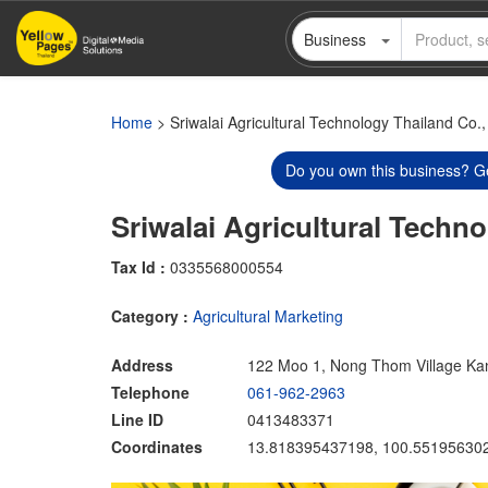
Skip
Business
to
main
content
Home
> Sriwalai Agricultural Technology Thailand Co.,
Do you own this business? Ge
Sriwalai Agricultural Techno
Tax Id :
0335568000554
Category :
Agricultural Marketing
Address
122 Moo 1, Nong Thom Village Ka
Telephone
061-962-2963
Line ID
0413483371
Coordinates
13.818395437198, 100.55195630