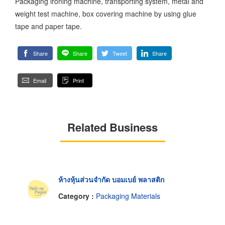
Packaging ironing machine, transporting system, metal and
weight test machine, box covering machine by using glue
tape and paper tape.
Share
Share
Tweet
Share
Email
Print
Related Business
ห้างหุ้นส่วนจำกัด บอมเบย์ พลาสติก
Category :
Packaging Materials