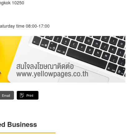
ngkok 10250
aturday time 08:00-17:00
Email
Print
ed Business