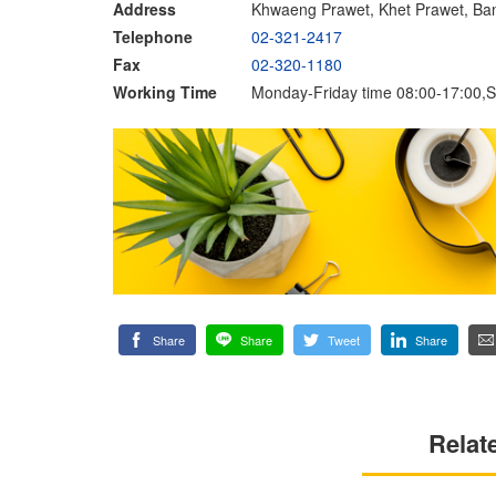
Address
Khwaeng Prawet, Khet Prawet, Ba
Telephone
02-321-2417
Fax
02-320-1180
Working Time
Monday-Friday time 08:00-17:00,S
Share
Share
Tweet
Share
Relat