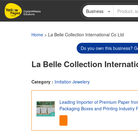
Skip
Business
to
main
content
Home
> La Belle Collection International Co Ltd
Do you own this business? Ge
La Belle Collection Internat
Category :
Imitation Jewelery
Leading Importer of Premium Paper fro
Packaging Boxes and Printing Industry 