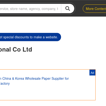
More Conten
t special discounts to make a website.
ional Co Ltd
Ad
m China & Korea Wholesale Paper Supplier for
Factory