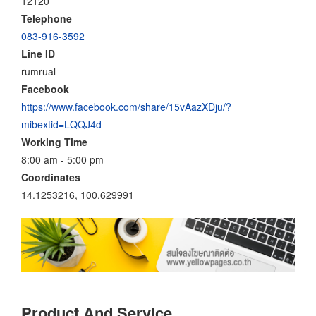
12120
Telephone
083-916-3592
Line ID
rumrual
Facebook
https://www.facebook.com/share/15vAazXDju/?
mibextid=LQQJ4d
Working Time
8:00 am - 5:00 pm
Coordinates
14.1253216, 100.629991
Product And Service