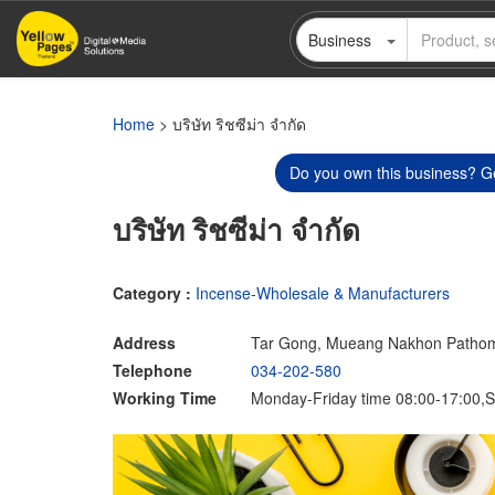
Skip
Business
to
main
content
Home
> บริษัท ริชซีม่า จำกัด
Do you own this business? Ge
บริษัท ริชซีม่า จำกัด
Category :
Incense-Wholesale & Manufacturers
Address
Tar Gong, Mueang Nakhon Patho
Telephone
034-202-580
Working Time
Monday-Friday time 08:00-17:00,S