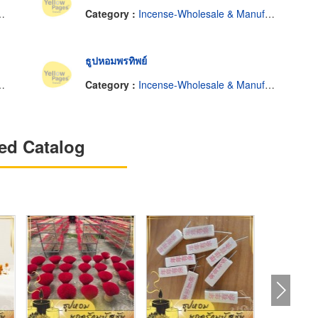
Category :
Incense-Wholesale & Manufacturers
ธูปหอมพรทิพย์
Category :
Incense-Wholesale & Manufacturers
ed Catalog