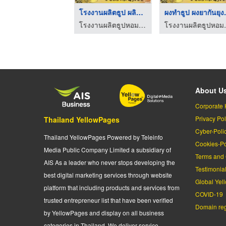
รับผลิตธูป ราคาโรงงา ...
โรงงานผลิตธูป ผลิตกำ ...
ผงทำธูป
โรงงานผลิตธูปหอม OEM
โรงงานผลิตธูปหอม OEM
โรงงาน
About U
Corporate 
Privacy Pol
Thailand YellowPages
Cyber-Poli
Thailand YellowPages Powered by Teleinfo
Cookies-Po
Media Public Company Limited a subsidiary of
Terms and 
AIS As a leader who never stops developing the
Testimonia
best digital marketing services through website
Global Yel
platform that including products and services from
COVID-19
trusted entrepreneur list that have been verified
Domain regi
by YellowPages and display on all business
categories in Thailand. We deliver service