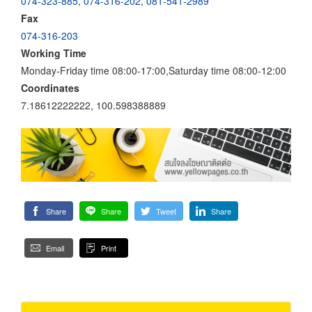
074-323-885
,
074-316-202
,
081-541-2989
Fax
074-316-203
Working Time
Monday-Friday time 08:00-17:00,Saturday time 08:00-12:00
Coordinates
7.18612222222, 100.598388889
Share
Share
Tweet
Share
Email
Print