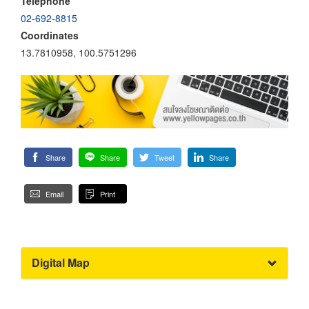
Telephone
02-692-8815
Coordinates
13.7810958, 100.5751296
Share
Share
Tweet
Share
Email
Print
Digital Map