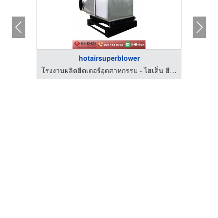
hotairsuperblower
โรงงานผลิตฮีตเตอร์อุตสาหกรรม - ไฮเด็น ฮีตเทค
โรงงานผลิตฮีตเตอร์อุตสาหกรรม - ไฮเด็น ฮีตเทค