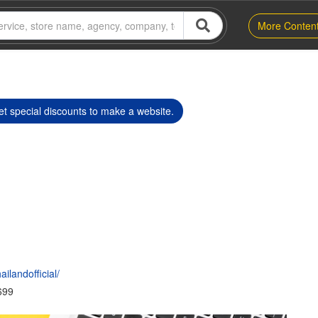
More Conten
t special discounts to make a website.
ilandofficial/
699