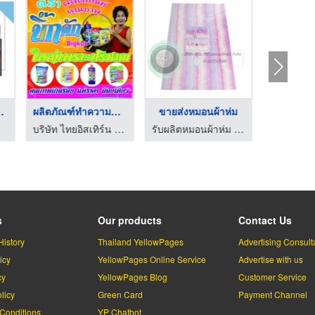
ผ้านวม ...
ผลิตภัณฑ์ทำความสะอาด
ขายส่งหมอนผ้าห่ม
หมอนพร
บริษัท ไทยอิสเทิร์น โฮมโปรดักส์ จำกัด
รับผลิตหมอนผ้าห่ม สินค้าพรีเมี่ยม
s
Our products
Contact Us
History
Thailand YellowPages
Advertising Consult
icy
YellowPages Online Service
Advertise with us
cy
YellowPages Blog
Customer Service
licy
Green Card
Payment Channel
Conditions
YP Chatbot