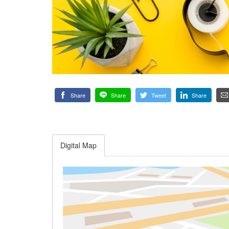
Share
Share
Tweet
Share
Digital Map