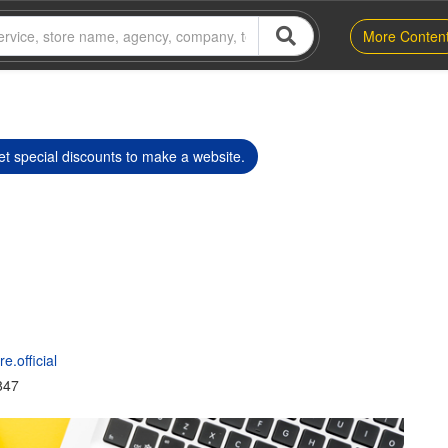
More Conten
t special discounts to make a website.
.official
847