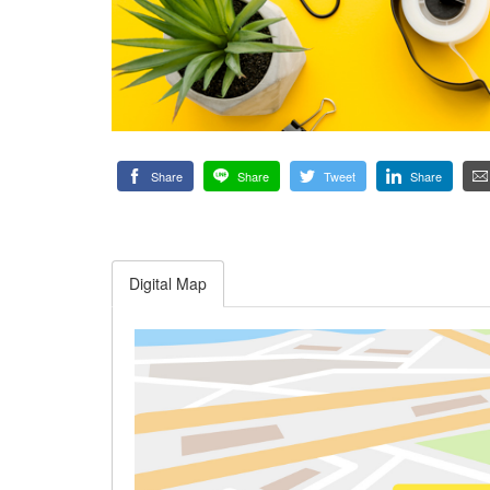
Share
Share
Tweet
Share
Digital Map