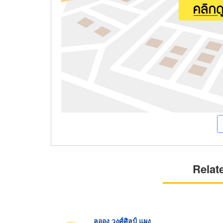
Relat
ลออง วงศ์ศิลป์ แผง