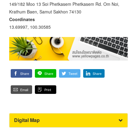
149/182 Moo 13 Soi Phetkasem Phetkasem Rd. Om Noi,
Krathum Baen, Samut Sakhon 74130
Coordinates
13.69997, 100.30585
Share
Share
Tweet
Share
Email
Print
Digital Map