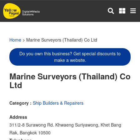
Skip
to
main
content
Home
> Marine Surveyors (Thailand) Co Ltd
Do you own this business? Get special discounts to
make a website.
Marine Surveyors (Thailand) Co
Ltd
Category :
Ship Builders & Repairers
Address
311/2-8 Surawong Rd. Khwaeng Suriyawong, Khet Bang
Rak, Bangkok 10500