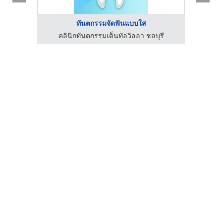
ทันตกรรมจัดฟันแบบใส
คลินิกทันตกรรมเด็นทัลวิลลา ชลบุรี
ค