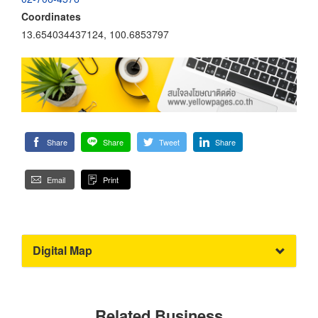
Coordinates
13.654034437124, 100.6853797
Share
Share
Tweet
Share
Email
Print
Digital Map
Related Business