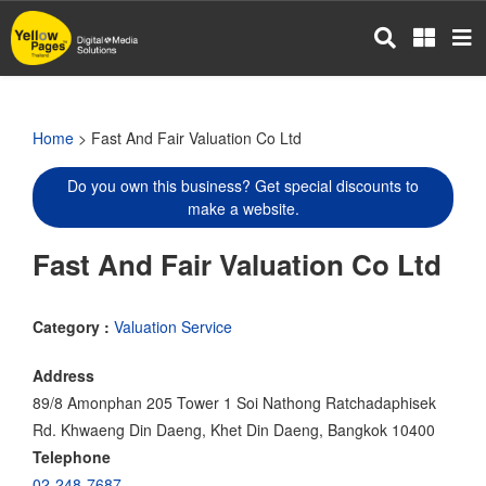
Skip
to
main
content
Home
> Fast And Fair Valuation Co Ltd
Do you own this business? Get special discounts to
make a website.
Fast And Fair Valuation Co Ltd
Category :
Valuation Service
Address
89/8 Amonphan 205 Tower 1 Soi Nathong Ratchadaphisek
Rd. Khwaeng Din Daeng, Khet Din Daeng, Bangkok 10400
Telephone
02-248-7687