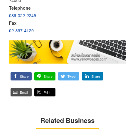
74000
Telephone
089-022-2245
Fax
02-897-4129
Share
Share
Tweet
Share
Email
Print
Related Business