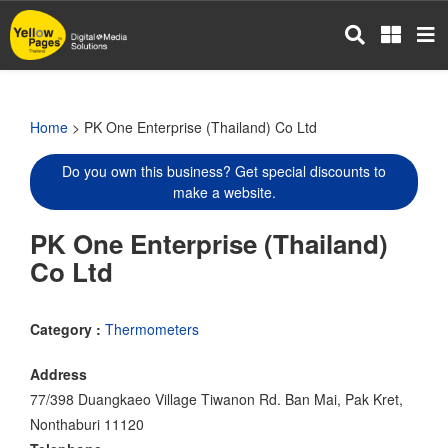
Skip
to
main
content
Home
> PK One Enterprise (Thailand) Co Ltd
Do you own this business? Get special discounts to
make a website.
PK One Enterprise (Thailand)
Co Ltd
Category :
Thermometers
Address
77/398 Duangkaeo Village Tiwanon Rd. Ban Mai, Pak Kret,
Nonthaburi 11120