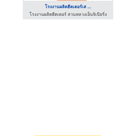
โรงงานผลิตฮีตเตอร์เส ...
ียริ่ง
โรงงานผลิตฮีตเตอร์ สวนหลวงเอ็นจิเนียริ่ง
โรงงา