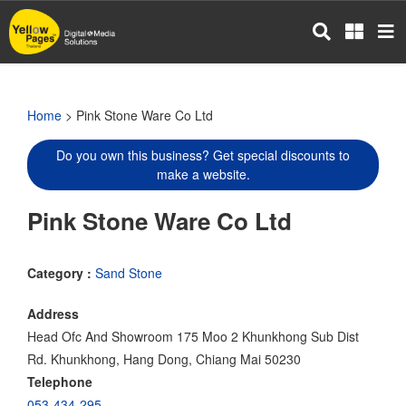
Skip
to
main
content
Home
> Pink Stone Ware Co Ltd
Do you own this business? Get special discounts to
make a website.
Pink Stone Ware Co Ltd
Category :
Sand Stone
Address
Head Ofc And Showroom 175 Moo 2 Khunkhong Sub Dist
Rd. Khunkhong, Hang Dong, Chiang Mai 50230
Telephone
053-434-295