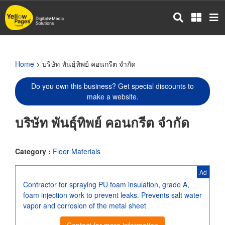
Skip
to
main
content
Home
> บริษัท พันธุ์ทิพย์ คอนกรีต จำกัด
Do you own this business? Get special discounts to
make a website.
บริษัท พันธุ์ทิพย์ คอนกรีต จำกัด
Category :
Floor Materials
Ad
Contractor for spraying PU foam insulation, grade A,
foam injection work to prevent leaks. Prevents salt water
vapor and corrosion of the metal sheet
Contact for more information