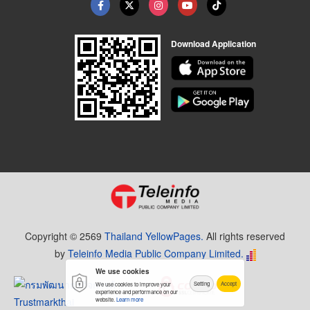
Download Application
Copyright © 2569
Thailand YellowPages.
All rights reserved
by
Teleinfo Media Public Company Limited.
We use cookies
Setting
Accept
We use cookies to improve your
experience and performance on our
website.
Learn more