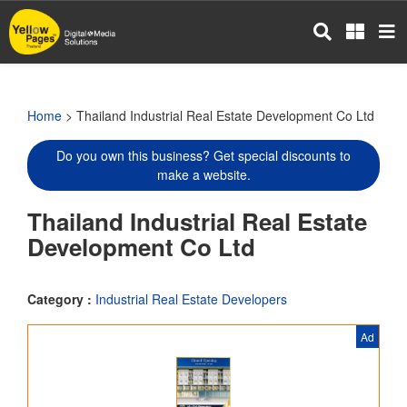
Skip
to
main
content
Home
> Thailand Industrial Real Estate Development Co Ltd
Do you own this business? Get special discounts to
make a website.
Thailand Industrial Real Estate
Development Co Ltd
Category :
Industrial Real Estate Developers
Ad